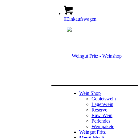
0
Einkaufswagen
Wein Shop
Gebietswein
Lagenwein
Reserve
Raw-Wein
Perlendes
Weinpakete
Weingut Fritz
Menü
Menü