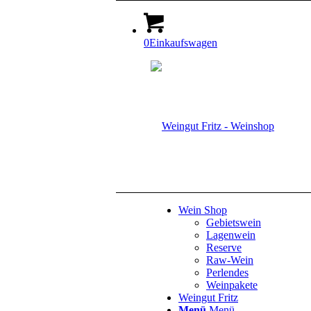
0
Einkaufswagen
Wein Shop
Gebietswein
Lagenwein
Reserve
Raw-Wein
Perlendes
Weinpakete
Weingut Fritz
Menü
Menü