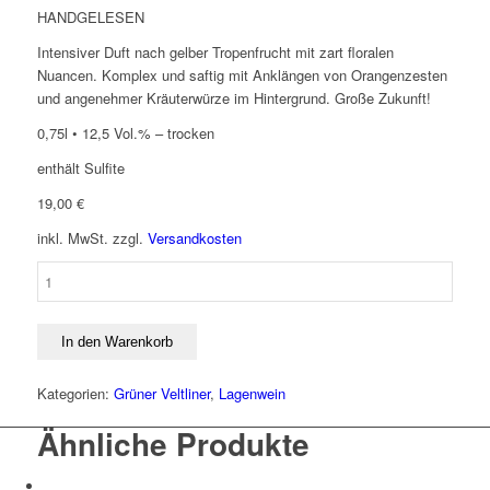
HANDGELESEN
Intensiver Duft nach gelber Tropenfrucht mit zart floralen
Nuancen. Komplex und saftig mit Anklängen von Orangenzesten
und angenehmer Kräuterwürze im Hintergrund. Große Zukunft!
0,75l • 12,5 Vol.% – trocken
enthält Sulfite
19,00
€
inkl. MwSt.
zzgl.
Versandkosten
Ried
Schlossberg
1ÖTW
Grüner
In den Warenkorb
Veltliner
2023
Kategorien:
Grüner Veltliner
,
Lagenwein
Menge
Ähnliche Produkte